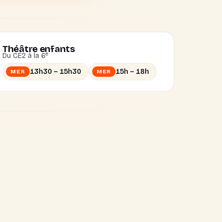
Théâtre enfants
e
Du CE2 à la 6
13h30 – 15h30
15h – 18h
MER
MER