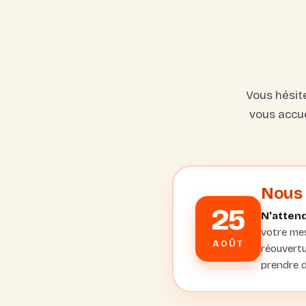
Vous hésit
vous accue
Nous 
25
N'attend
votre mes
AOÛT
réouvertu
prendre d