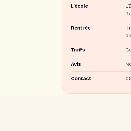
L'école
L'
Ro
Rentrée
Il
de
Tarifs
Co
Avis
No
Contact
06