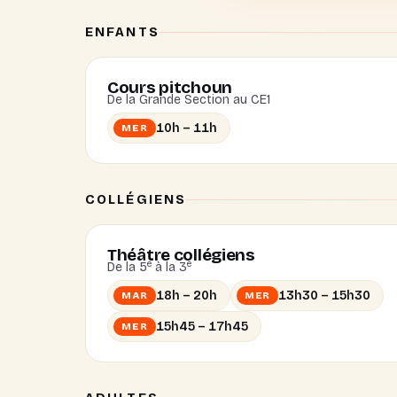
ENFANTS
Cours pitchoun
De la Grande Section au CE1
10h – 11h
MER
COLLÉGIENS
Théâtre collégiens
e
e
De la 5
à la 3
18h – 20h
13h30 – 15h30
MAR
MER
15h45 – 17h45
MER