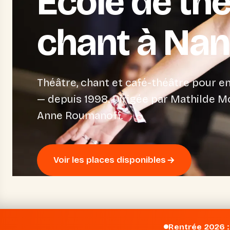
École de thé
chant à Nan
Théâtre, chant et café-théâtre pour en
— depuis 1998. Dirigée par Mathilde M
Anne Roumanoff.
Voir les places disponibles
Rentrée 2026 :