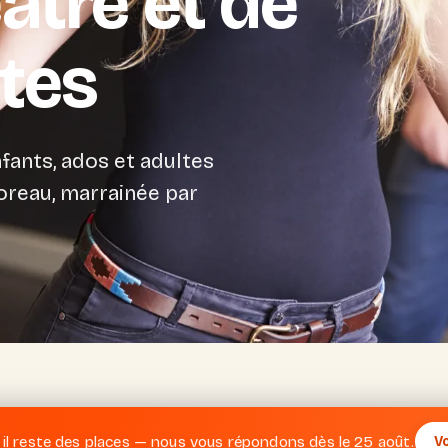
âtre et de
tes
fants, ados et adultes
oreau, marrainée par
il reste des places — nous vous répondons dès le 25 août.
V